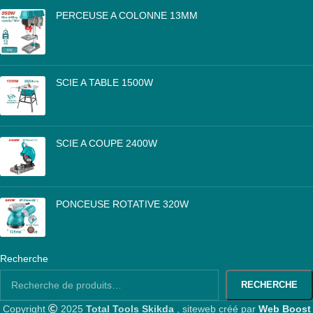
PERCEUSE A COLONNE 13MM
DA
25,000
SCIE A TABLE 1500W
DA
46,000
SCIE A COUPE 2400W
DA
26,500
PONCEUSE ROTATIVE 320W
DA
10,000
Recherche
RECHERCHE
Copyright
2025
Total Tools Skikda
, siteweb créé par
Web Boost