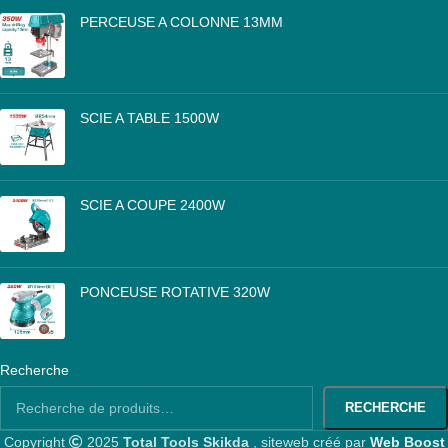
PERCEUSE A COLONNE 13MM
DA
25,000
SCIE A TABLE 1500W
DA
46,000
SCIE A COUPE 2400W
DA
26,500
PONCEUSE ROTATIVE 320W
DA
10,000
Recherche
RECHERCHE
Copyright
2025
Total Tools Skikda
, siteweb créé par
Web Boost