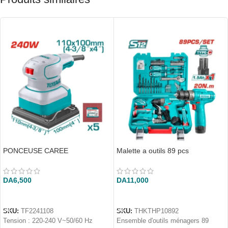
PONCEUSE CAREE
Malette a outils 89 pcs
DA
6,500
DA
11,000
AJOUTER AU PANIER
AJOUTER AU PANIER
SKU:
TF2241108
SKU:
THKTHP10892
Tension : 220-240 V~50/60 Hz
Ensemble d'outils ménagers 89