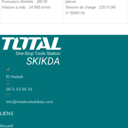
Puissance d'entrée : 240 W
pièces
Vitesse à vide : 14 000 tr/min
Tension de charge : 220 V-240
V~50/60 Hz
12 V Lithium-Ion
El Hadaik
0671 53 86 33
info@totaltoolsskikda.com
LIENS
Accueil