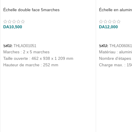
Échelle double face 5marches
Échelle en alumi
DA
10,500
DA
12,000
AJOUTER AU PANIER
AJOUTER AU P
SKU:
THLAD01051
SKU:
THLAD06061
Marches : 2 x 5 marches
Matériau : alumi
Taille ouverte : 462 x 938 x 1 209 mm
Nombre d'étapes 
Hauteur de marche : 252 mm
Charge max. : 15