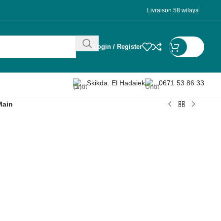
Livraison 58 wilaya
Login / Register
DA
0
Skikda. El Hadaiek
0671 53 86 33
Main