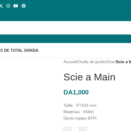
S DE TOTAL SKIKDA
Accueil
/
Outils de jardin
/
Scie
/
Scie a 
Scie a Main
DA
1,000
Taille : 6″/150 mm
Matériau : 65Mn
Dents triples 8TPI