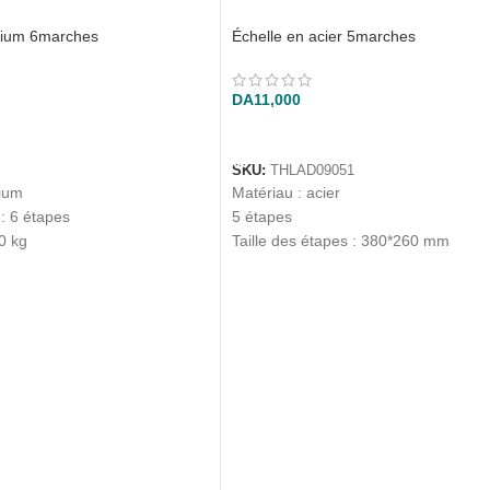
nium 6marches
Échelle en acier 5marches
DA
11,000
ANIER
AJOUTER AU PANIER
SKU:
THLAD09051
nium
Matériau : acier
: 6 étapes
5 étapes
0 kg
Taille des étapes : 380*260 mm