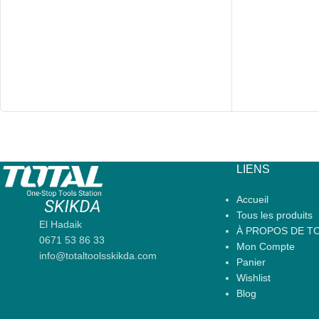
LIENS
Accueil
Tous les produits
El Hadaik
À PROPOS DE TO
0671 53 86 33
Mon Compte
info@totaltoolsskikda.com
Panier
Wishlist
Blog