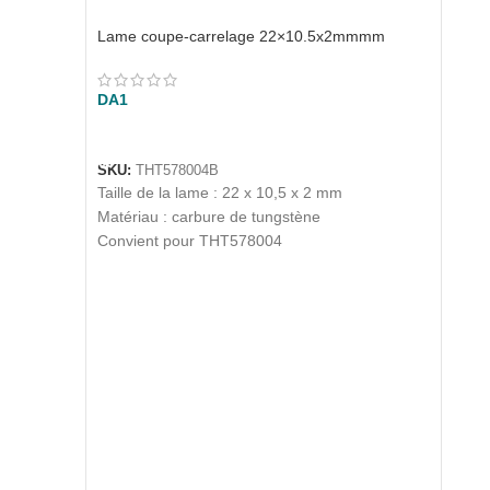
Lame coupe-carrelage 22×10.5x2mmmm
DA
1
AJOUTER AU PANIER
SKU:
THT578004B
Taille de la lame : 22 x 10,5 x 2 mm
Matériau : carbure de tungstène
Convient pour THT578004
Caiss
DA
6,