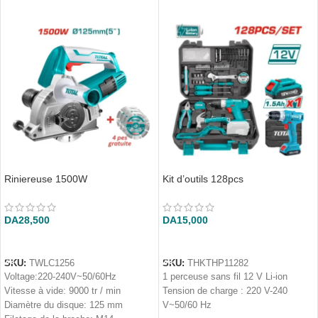
Riniereuse 1500W
Kit d’outils 128pcs
DA
28,500
DA
15,000
AJOUTER AU PANIER
AJOUTER AU PANIER
SKU:
TWLC1256
SKU:
THKTHP11282
Voltage:220-240V~50/60Hz
1 perceuse sans fil 12 V Li-ion
Vitesse à vide: 9000 tr / min
Tension de charge : 220 V-240
Diamètre du disque: 125 mm
V~50/60 Hz