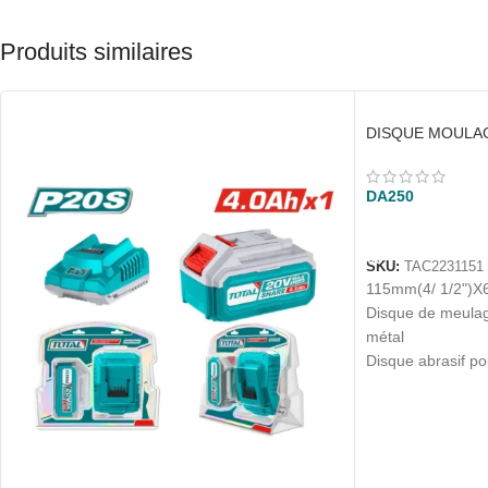
Produits similaires
DISQUE MOULA
DA
250
AJOUTER AU P
SKU:
TAC2231151
115mm(4/ 1/2")X
Disque de meulag
métal
Disque abrasif po