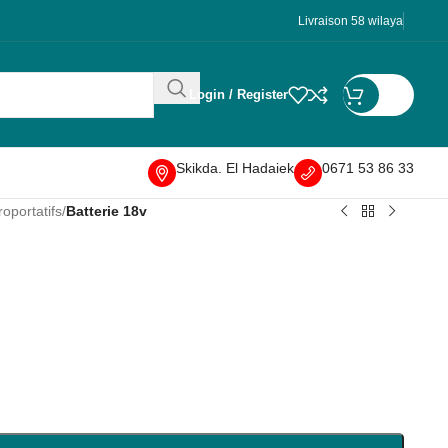
Livraison 58 wilaya
Login / Register
DA
0
Skikda. El Hadaiek
0671 53 86 33
roportatifs
/
Batterie 18v