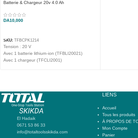
Batterie & Chargeur 20v 4.0 Ah
DA
10,000
AJOUTER AU PANIER
SKU:
TFBCPK1214
Tension : 20 V
Avec 1 batterie lithium-ion (TFBLI20021)
Avec 1 chargeur (TFCLI2001)
LIENS
Accueil
Tous les produits
El Hadaik
À PROPOS DE TO
0671 53 86 33
Mon Compte
info@totaltoolsskikda.com
Panier