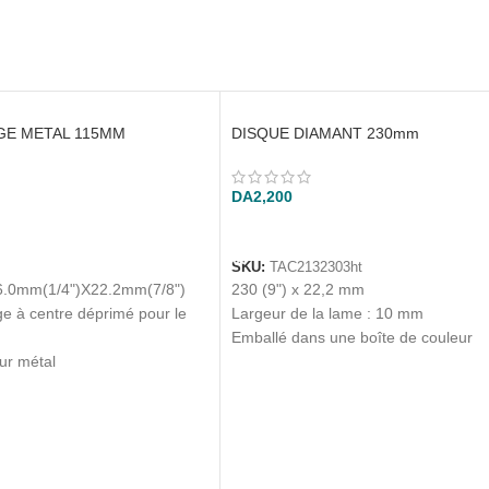
GE METAL 115MM
DISQUE DIAMANT 230mm
DA
2,200
ANIER
AJOUTER AU PANIER
SKU:
TAC2132303ht
6.0mm(1/4")X22.2mm(7/8")
230 (9") x 22,2 mm
e à centre déprimé pour le
Largeur de la lame : 10 mm
Emballé dans une boîte de couleur
ur métal