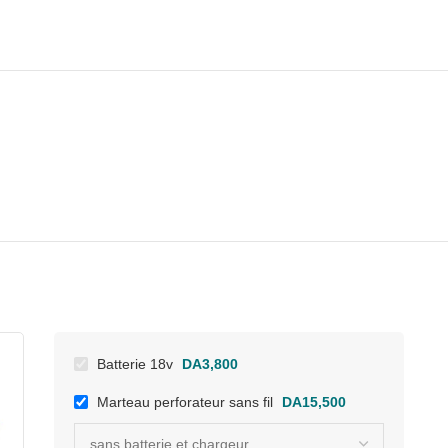
Batterie 18v
DA
3,800
Marteau perforateur sans fil
DA
15,500