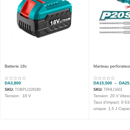
Marteau perforateur 
Batterie 18v
DA
15,500
–
DA
25
DA
3,800
SKU:
TRHLI1601
SKU:
TOBPLI228180
Tension: 20 V Vitess
Tension : 18 V
Taux d’impact: 0-5
unique: 1,5 J Capac