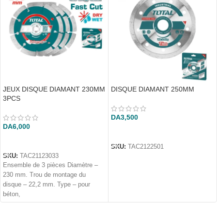
JEUX DISQUE DIAMANT 230MM
DISQUE DIAMANT 250MM
3PCS
DA
3,500
DA
6,000
AJOUTER AU PANIER
AJOUTER AU PANIER
SKU:
TAC2122501
SKU:
TAC21123033
Ensemble de 3 pièces Diamètre –
230 mm. Trou de montage du
disque – 22,2 mm. Type – pour
béton,