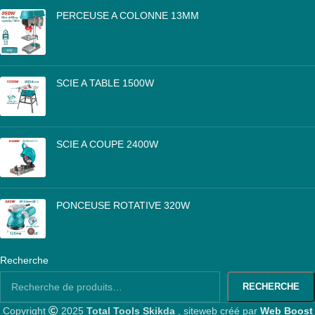
PERCEUSE A COLONNE 13MM
DA
25,000
SCIE A TABLE 1500W
DA
46,000
SCIE A COUPE 2400W
DA
26,500
PONCEUSE ROTATIVE 320W
DA
10,000
Recherche
RECHERCHE
Copyright
2025
Total Tools Skikda
, siteweb créé par
Web Boost