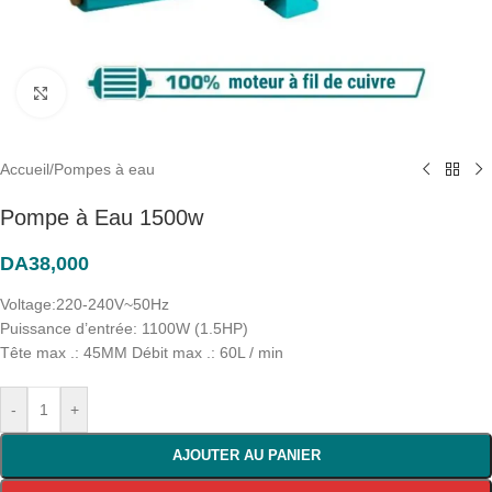
Click to enlarge
Accueil
/
Pompes à eau
Pompe à Eau 1500w
DA
38,000
Voltage:220-240V~50Hz
Puissance d’entrée: 1100W (1.5HP)
Tête max .: 45MM Débit max .: 60L / min
-
+
AJOUTER AU PANIER