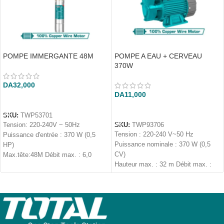
POMPE IMMERGANTE 48M
POMPE A EAU + CERVEAU
370W
DA
32,000
DA
11,000
AJOUTER AU PANIER
AJOUTER AU PANIER
SKU:
TWP53701
Tension: 220-240V ~ 50Hz
SKU:
TWP93706
Tension : 220-240 V~50 Hz
Puissance d'entrée : 370 W (0,5
Puissance nominale : 370 W (0,5
HP)
CV)
Max.tête:48M Débit max. : 6,0
Hauteur max. : 32 m Débit max. :
M3/H
35 L/min