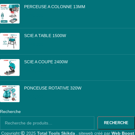
PERCEUSE A COLONNE 13MM
DA
25,000
SCIE A TABLE 1500W
DA
46,000
SCIE A COUPE 2400W
DA
26,500
PONCEUSE ROTATIVE 320W
DA
10,000
Recherche
RECHERCHE
Copyright
2025
Total Tools Skikda
, siteweb créé par
Web Boost