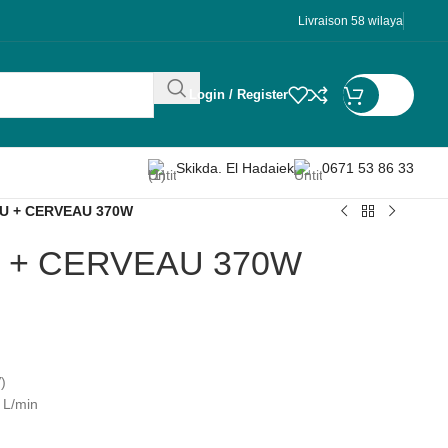
Livraison 58 wilaya
Login / Register
DA
0
Skikda. El Hadaiek
0671 53 86 33
U + CERVEAU 370W
 + CERVEAU 370W
)
 L/min