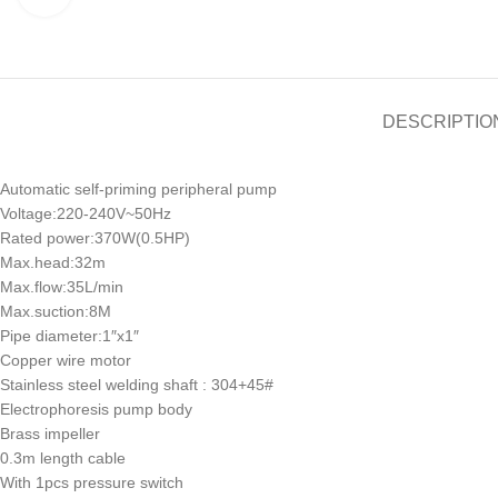
DESCRIPTIO
Automatic self-priming peripheral pump
Voltage:220-240V~50Hz
Rated power:370W(0.5HP)
Max.head:32m
Max.flow:35L/min
Max.suction:8M
Pipe diameter:1″x1″
Copper wire motor
Stainless steel welding shaft : 304+45#
Electrophoresis pump body
Brass impeller
0.3m length cable
With 1pcs pressure switch