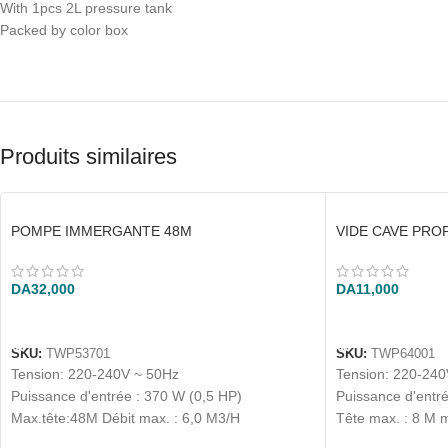
With 1pcs 2L pressure tank
Packed by color box
Produits similaires
POMPE IMMERGANTE 48M
VIDE CAVE PRO
DA
32,000
DA
11,000
AJOUTER AU PANIER
AJOUTER AU P
SKU:
TWP53701
SKU:
TWP64001
Tension: 220-240V ~ 50Hz
Tension: 220-240
Puissance d'entrée : 370 W (0,5 HP)
Puissance d'entr
Max.tête:48M Débit max. : 6,0 M3/H
Tête max. : 8 M 