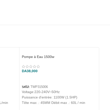
Pompe à Eau 1500w
DA
38,000
AJOUTER AU PANIER
SKU:
TWP315006
Voltage:220-240V~50Hz
)
Puissance d'entrée: 1100W (1.5HP)
 L/min
Tête max .: 45MM Débit max .: 60L / min