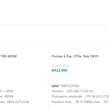
P 8M 400W
Pompe à Eau 370w Tete INOX
DA
12,500
ANIER
AJOUTER AU PANIER
SKU:
TWPS137062
V ~ 50Hz
Tension : 220-240 V~50 Hz
ée: 400W
Puissance nominale : 370 W (0,5 CV
max. débit:117L/min
Hauteur max. : 35 m Débit max. : 35