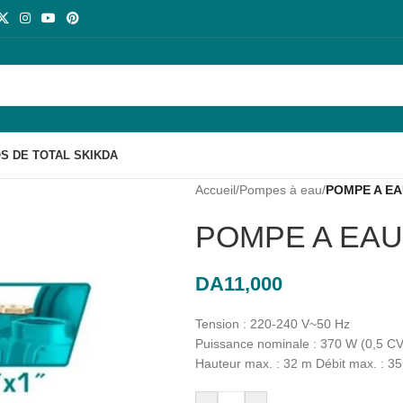
S DE TOTAL SKIKDA
Accueil
/
Pompes à eau
/
POMPE A EA
POMPE A EAU
DA
11,000
Tension : 220-240 V~50 Hz
Puissance nominale : 370 W (0,5 CV
Hauteur max. : 32 m Débit max. : 35