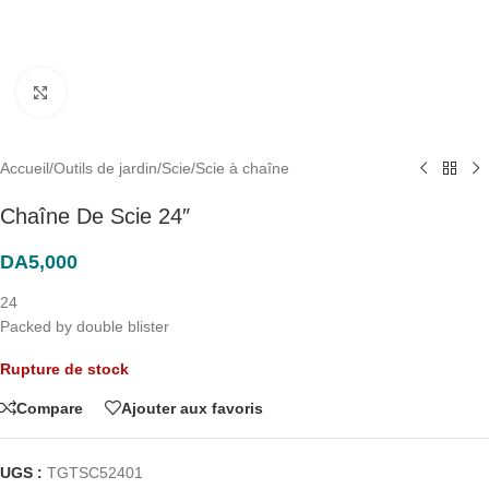
Click to enlarge
Accueil
/
Outils de jardin
/
Scie
/
Scie à chaîne
Chaîne De Scie 24″
DA
5,000
24
Packed by double blister
Rupture de stock
Compare
Ajouter aux favoris
UGS :
TGTSC52401