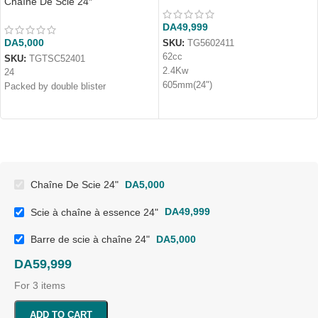
Chaîne De Scie 24″
DA
49,999
DA
5,000
SKU:
TG5602411
62cc
SKU:
TGTSC52401
2.4Kw
24
605mm(24")
Packed by double blister
Chaîne De Scie 24"
DA
5,000
Scie à chaîne à essence 24"
DA
49,999
Barre de scie à chaîne 24"
DA
5,000
DA
59,999
For 3 items
ADD TO CART