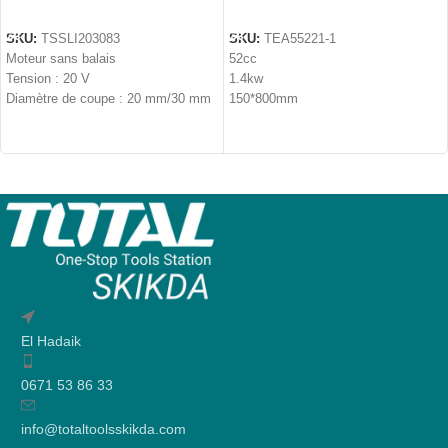
AJOUTER AU PANIER
AJOUTER AU PANIER
SKU:
TSSLI203083
SKU:
TEA55221-1
Moteur sans balais
52cc
Tension : 20 V
1.4kw
Diamètre de coupe : 20 mm/30 mm
150*800mm
El Hadaik
0671 53 86 33
info@totaltoolsskikda.com