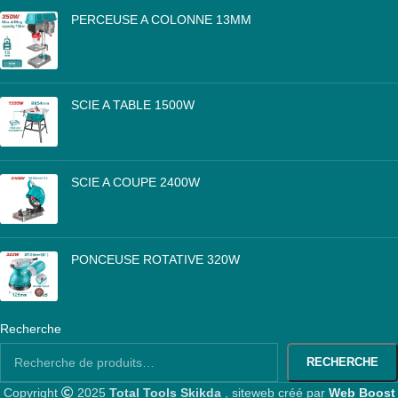
PERCEUSE A COLONNE 13MM
DA
25,000
SCIE A TABLE 1500W
DA
46,000
SCIE A COUPE 2400W
DA
26,500
PONCEUSE ROTATIVE 320W
DA
10,000
Recherche
RECHERCHE
Copyright
2025
Total Tools Skikda
, siteweb créé par
Web Boost