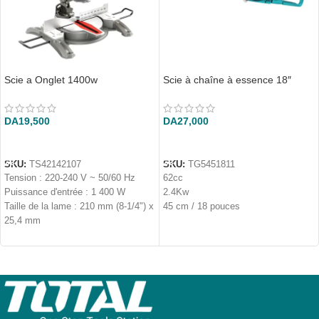
Scie a Onglet 1400w
Scie à chaîne à essence 18″
DA
19,500
DA
27,000
AJOUTER AU PANIER
AJOUTER AU PANIER
SKU:
TS42142107
SKU:
TG5451811
Tension : 220-240 V ~ 50/60 Hz
62cc
Puissance d'entrée : 1 400 W
2.4Kw
Taille de la lame : 210 mm (8-1/4") x
45 cm / 18 pouces
25,4 mm